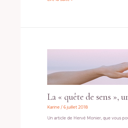
La
«
quête
de
sens
»,
une
La « quête de sens », u
affaire
de
Karine
/
6 juillet 2018
bon
sens…
Un article de Hervé Monier, que vous pou
et