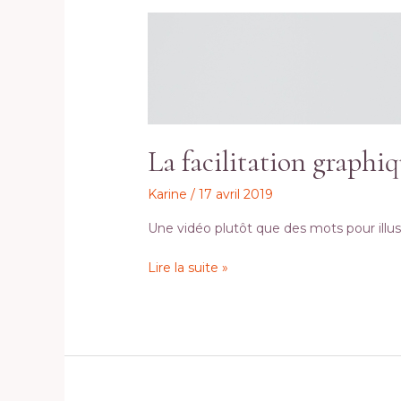
La
facilitation
graphique
?
La facilitation graphiq
Karine
/
17 avril 2019
Une vidéo plutôt que des mots pour illustre
Lire la suite »