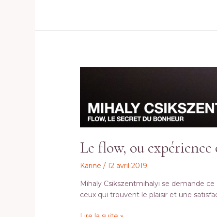
Le
flow,
ou
expérience
optimale
Le flow, ou expérience
Karine
/
12 avril 2019
Mihaly Csikszentmihalyi se demande ce qu
ceux qui trouvent le plaisir et une satisf
Lire la suite »