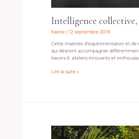
flow
!
Intelligence collectiv
Karine
/
12 septembre 2019
Cette matinée d’expérimentation et de r
qui désirent accompagner différemment l
travers 6 ateliers innovants et enthousi
Lire la suite »
Quand
une