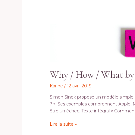
Why
/
How
/
What
by
Sinek
Why / How / What by
Karine
/
12 avril 2019
Simon Sinek propose un modèle simple et
? ». Ses exemples comprennent Apple, Mart
être un échec. Texte intégral « Comment
Lire la suite »