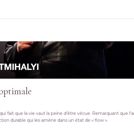
 optimale
i fait que la vie vaut la peine d’être vécue. Remarquant que l’ar
action durable qui les amène dans un état de « flow ».