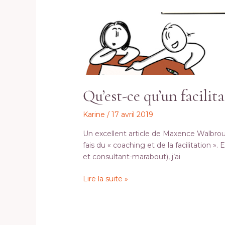
Qu’est-
ce
qu’un
facilitateur
?
Qu’est-ce qu’un facilita
Karine
/
17 avril 2019
Un excellent article de Maxence Walbrou,
fais du « coaching et de la facilitation ».
et consultant-marabout), j’ai
Lire la suite »