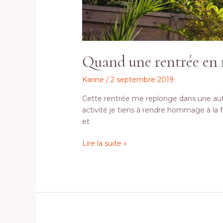
rentrée
en
rappelle
une
autre…
Quand une rentrée en 
Karine
/
2 septembre 2019
Cette rentrée me replonge dans une autre, 
activité je tiens à rendre hommage à la f
et
Lire la suite »