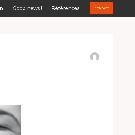
on
Good news !
Références
CONTACT