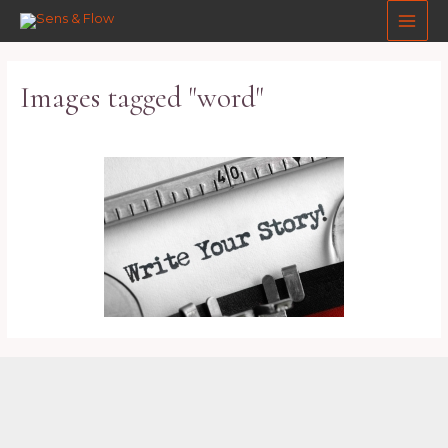
Aller
Main
au
Men
contenu
Images tagged "word"