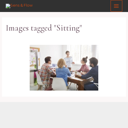
Aller
Main
au
Men
contenu
Images tagged "Sitting"