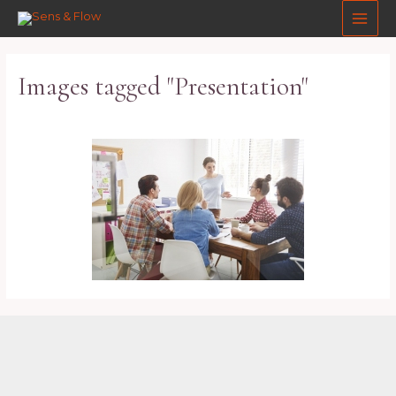
Aller
Main
au
Men
contenu
Images tagged "Presentation"