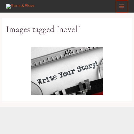
Aller
Main
au
Men
contenu
Images tagged "novel"