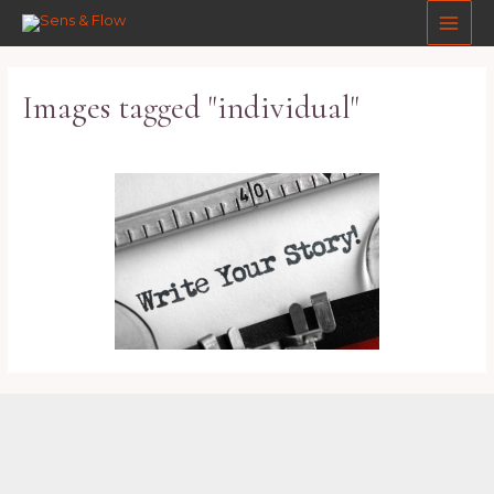
Aller
Main
au
Men
contenu
Images tagged "individual"