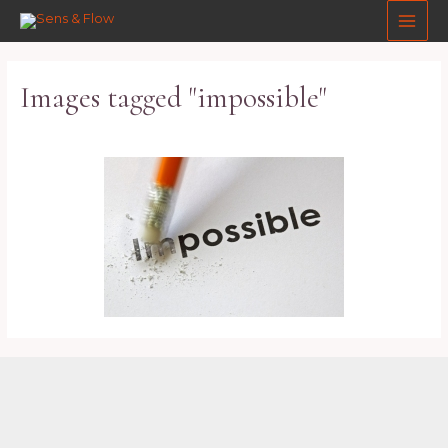
Aller
Main
au
Men
contenu
Images tagged "impossible"