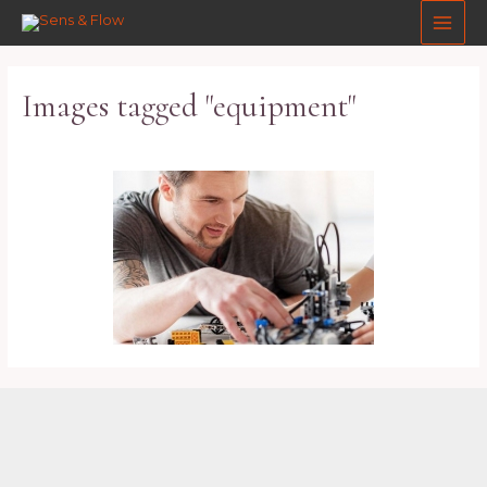
Aller
Main
au
Men
contenu
Images tagged "equipment"