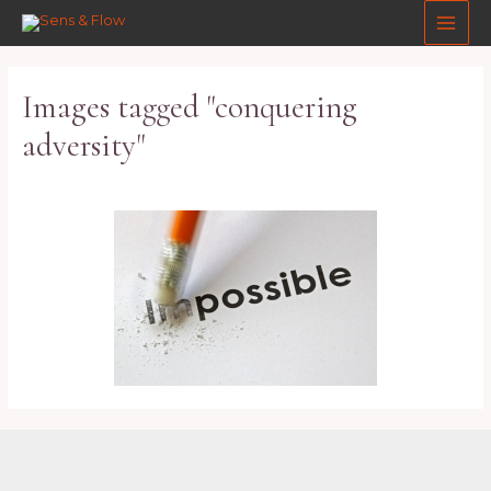
Aller
Main
au
Men
contenu
Images tagged "conquering
adversity"