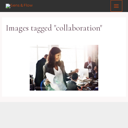
Aller
Main
au
Men
contenu
Images tagged "collaboration"