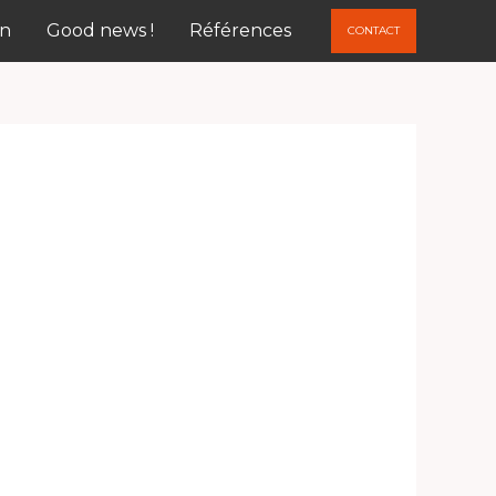
on
Good news !
Références
CONTACT