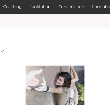
Coaching
Facilitation
Concertation
Formati
te"