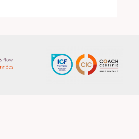
& flow
onnées