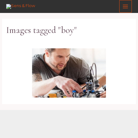
Aller
Main
au
Men
contenu
Images tagged "boy"