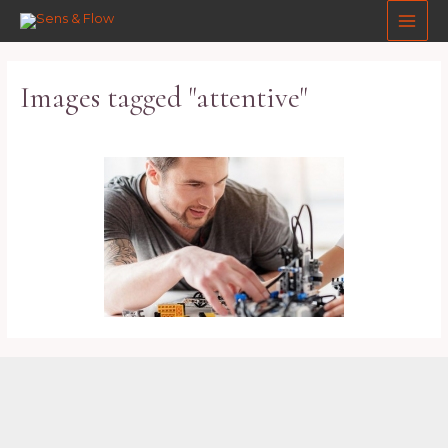
Aller
Main
au
Men
contenu
Images tagged "attentive"